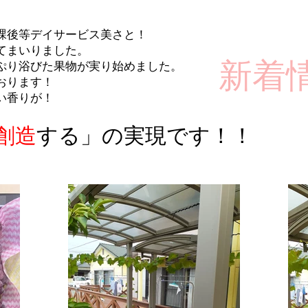
課後等デイサービス美さと！
てまいりました。
​新着
ぷり浴びた果物が実り始めました。
おります！
い香りが！
創造
する」の実現です！！