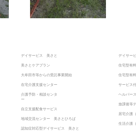
デイサービス 美さと
デイサー
美さとケアプラン
住宅型有
大牟田市等からの受託事業開始
住宅型有
在宅介護支援センター
サービス
介護予防・相談センタ
ヘルパー
ー
放課後
自立支援配食サービス
居宅介護
地域交流センター 美さとひろば
生活介護
認知症対応型デイサービス 美さと