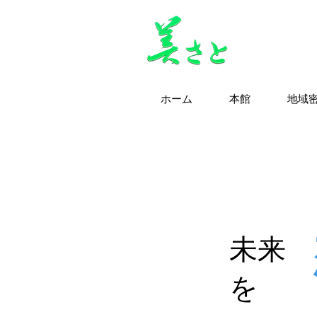
ホーム
本館
地域
​未来
を