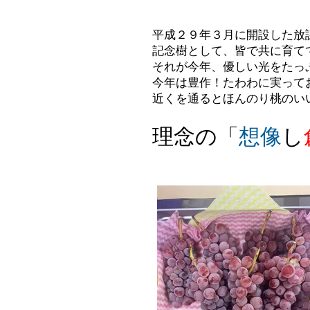
平成２９年３月に開設した放
記念樹として、皆で共に育て
それが今年、優しい光をたっ
今年は豊作！たわわに実って
近くを通るとほんのり桃のい
理念の「
想像
し