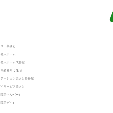
ビス 美さと
料老人ホーム
料老人ホーム弍番舘
付高齢者向け住宅
ステーション美さと参番舘
等デイサービス美さと
（障害ヘルパー）
（障害デイ）