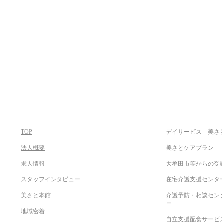
TOP
デイサービス 美
法人概要
美さとケアプラン
求人情報
大牟田市等から
スタッフインタビュー
在宅介護支援センタ
​美さと本館
介護予防・相談セン
地域密着
自立支援配食サービ