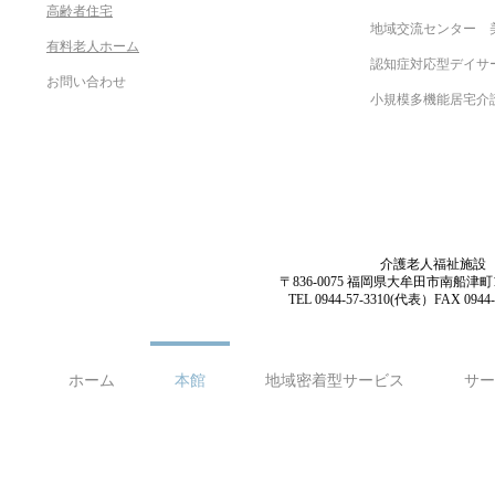
高齢者住宅
地域交流センター 
有料老人ホーム
認知症対応型デイ
お問い合わせ
小規模多機能居宅介
​介護老人福祉施設
〒836-0075 福岡県大牟田市南船津町
TEL 0944-57-3310(代表）FAX 0944-
ホーム
本館
地域密着型サービス
サー