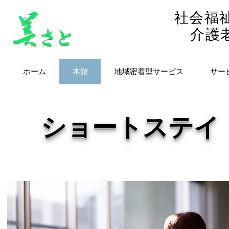
社会福
​介
ホーム
本館
地域密着型サービス
サー
​ショートステ